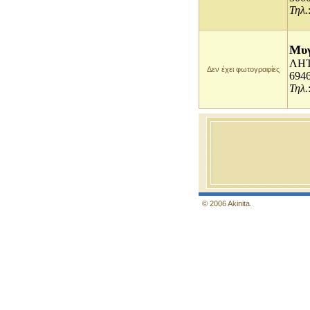
Τηλ.
Μυγ
ΛΗΤΗ
Δεν έχει φωτογραφίες
694
Τηλ.
© 2006 Akinita.