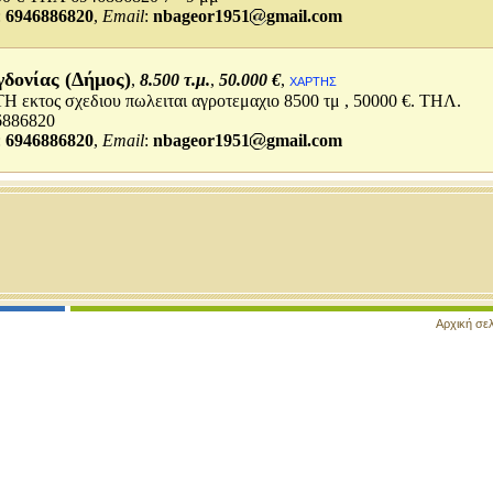
:
6946886820
,
Email
:
nbageor1951
gmail.com
δονίας (Δήμος)
,
8.500 τ.μ.
,
50.000 €
,
ΧΑΡΤΗΣ
 εκτος σχεδιου πωλειται αγροτεμαχιο 8500 τμ , 50000 €. ΤΗΛ.
6886820
:
6946886820
,
Email
:
nbageor1951
gmail.com
Αρχική σε