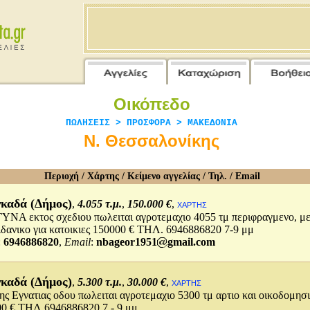
Οικόπεδο
ΠΩΛΗΣΕΙΣ > ΠΡΟΣΦΟΡΑ > ΜΑΚΕΔΟΝΙΑ
Ν. Θεσσαλονίκης
Περιοχή / Χάρτης / Κείμενο αγγελίας / Τηλ. / Email
καδά (Δήμος)
,
4.055 τ.μ.
,
150.000 €
,
ΧΑΡΤΗΣ
ΝΑ εκτος σχεδιου πωλειται αγροτεμαχιο 4055 τμ περιφραγμενο, μ
ιδανικο για κατοικιες 150000 € ΤΗΛ. 6946886820 7-9 μμ
:
6946886820
,
Email
:
nbageor1951
gmail.com
καδά (Δήμος)
,
5.300 τ.μ.
,
30.000 €
,
ΧΑΡΤΗΣ
της Εγνατιας οδου πωλειται αγροτεμαχιο 5300 τμ αρτιο και οικοδομησ
0 € ΤΗΛ 6946886820 7 - 9 μμ