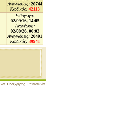
Αναγνώσεις:
20744
Κωδικός:
42113
Εισαγωγή:
02/09/16, 14:05
Ανανέωση:
02/08/26, 00:03
Αναγνώσεις:
20491
Κωδικός:
39941
λίδα
|
Όροι χρήσης
|
Επικοινωνία